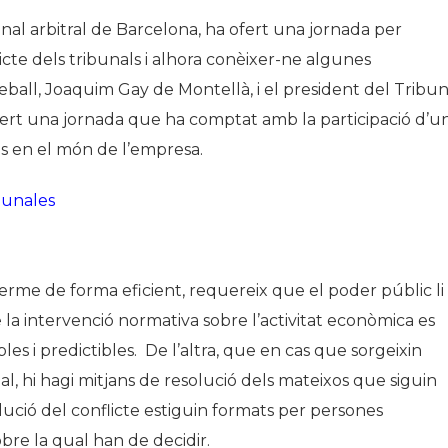
al arbitral de Barcelona, ha ofert una jornada per
licte dels tribunals i alhora conèixer-ne algunes
eball, Joaquim Gay de Montellà, i el president del Tribun
bert una jornada que ha comptat amb la participació d’u
es en el món de l’empresa.
 terme de forma eficient, requereix que el poder públic li
la intervenció normativa sobre l’activitat econòmica es
es i predictibles. De l’altra, que en cas que sorgeixin
rial, hi hagi mitjans de resolució dels mateixos que siguin
olució del conflicte estiguin formats per persones
obre la qual han de decidir.