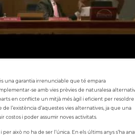
s és una garantia irrenunciable que té empara
omplementar-se amb vies prèvies de naturalesa alternati
parts en conflicte un mitjà més àgil i eficient per resoldre
se de l’existència d’aquestes vies alternatives, ja que una
uir costos i poder assumir noves activitats.
 per això no ha de ser l’única. En els últims anys s’ha ana