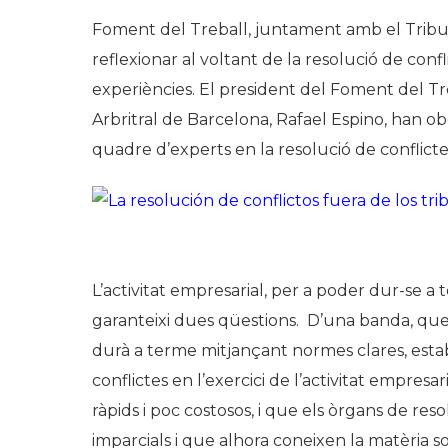
Foment del Treball, juntament amb el Tribun
reflexionar al voltant de la resolució de conf
experiències. El president del Foment del Tr
Arbritral de Barcelona, Rafael Espino, han o
quadre d’experts en la resolució de conflict
L’activitat empresarial, per a poder dur-se a
garanteixi dues qüestions. D’una banda, que 
durà a terme mitjançant normes clares, establ
conflictes en l’exercici de l’activitat empresa
ràpids i poc costosos, i que els òrgans de res
imparcials i que alhora coneixen la matèria s