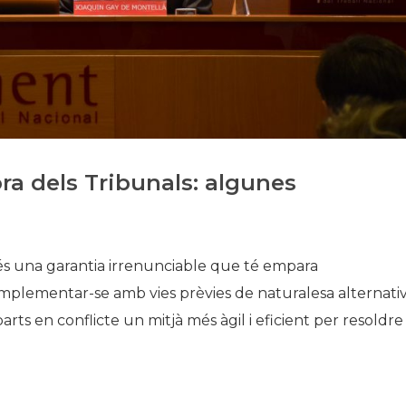
Història
Galeria de Presidents
Biblioteca Arxiu
Seu Social
ora dels Tribunals: algunes
es és una garantia irrenunciable que té empara
omplementar-se amb vies prèvies de naturalesa alternati
parts en conflicte un mitjà més àgil i eficient per resoldre