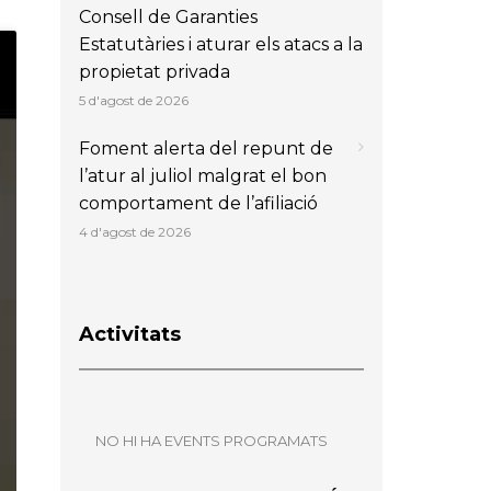
Consell de Garanties
Estatutàries i aturar els atacs a la
propietat privada
5 d'agost de 2026
Foment alerta del repunt de
l’atur al juliol malgrat el bon
comportament de l’afiliació
4 d'agost de 2026
Activitats
NO HI HA EVENTS PROGRAMATS