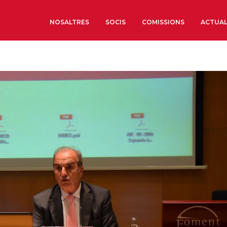
NOSALTRES
SOCIS
COMISSIONS
ACTUAL
Sobre nosaltres
Òrgans de Govern
Òrgans Consultius
Estructura Executiva
Institut d’Estudis Estrat
Societat Barcelonesa d’
Econòmics i Socials
Organitzacions territori
Organitzacions sectoria
Coneix més