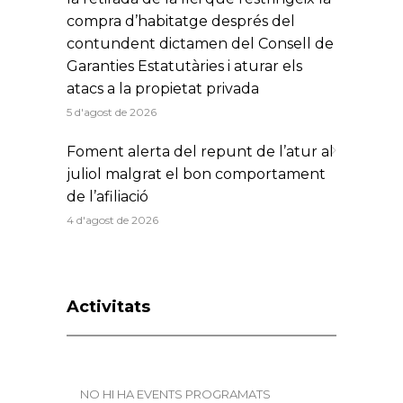
compra d’habitatge després del
contundent dictamen del Consell de
Garanties Estatutàries i aturar els
atacs a la propietat privada
5 d'agost de 2026
Foment alerta del repunt de l’atur al
juliol malgrat el bon comportament
de l’afiliació
4 d'agost de 2026
Activitats
NO HI HA EVENTS PROGRAMATS