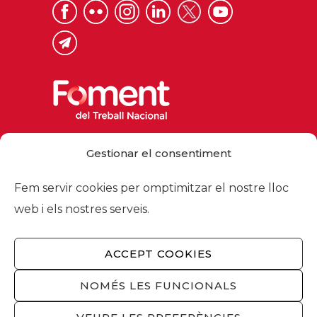
Via Laietana 32, 08003 Barcelona
Gestionar el consentiment
Tel. 93 484 12 00
foment@foment.com
Fem servir cookies per omptimitzar el nostre lloc
web i els nostres serveis.
ACCEPT COOKIES
© 2026 - Foment del Treball Nacional
Nosaltres
/
Associats
/
Comissions
/
NOMÉS LES FUNCIONALS
Actualitat
/
Serveis
/
Avís legal
/
Política de
privacitat
/
Política cookies
/
Privacitat