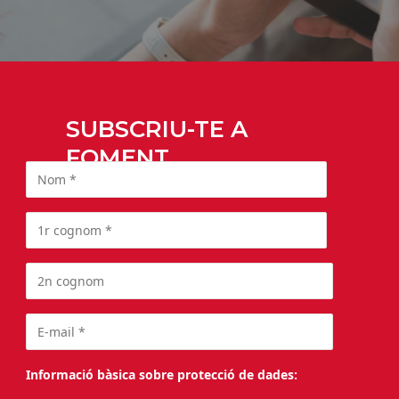
SUBSCRIU-TE A
FOMENT
Informació bàsica sobre protecció de dades: