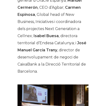
general d’Oracle Espanya;
Manuel
Cermerón
, CEO d’Agbar;
Carmen
Espinosa
, Global head of New
Business, Iniciatives i coordinadora
dels projectes Next Generation a
Cellnex;
Isabel Buesa
, directora
territorial d’Endesa Catalunya; i
José
Manuel García Trany
, director de
desenvolupament de negoci de
CaixaBank a la Direcció Territorial de
Barcelona.