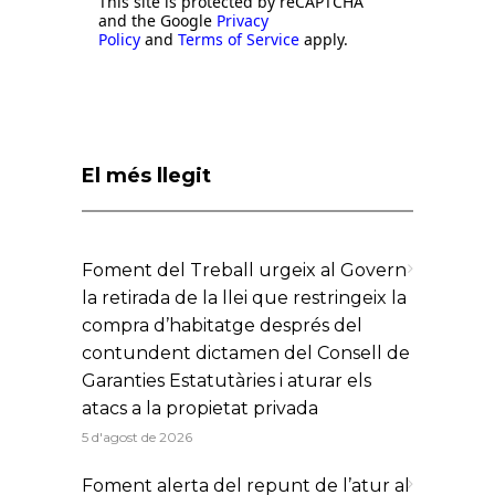
This site is protected by reCAPTCHA
and the Google
Privacy
Policy
and
Terms of Service
apply.
El més llegit
Foment del Treball urgeix al Govern
la retirada de la llei que restringeix la
compra d’habitatge després del
contundent dictamen del Consell de
Garanties Estatutàries i aturar els
atacs a la propietat privada
5 d'agost de 2026
Foment alerta del repunt de l’atur al