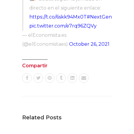
directo en el siguiente enlace:
https://t.co/6skk94Mx0T
#NextGenerationC
pic.twitter.com/e7rq96ZQVy
— elEconomista.es
(@elEconomistaes)
October 26, 2021
Compartir
Related Posts