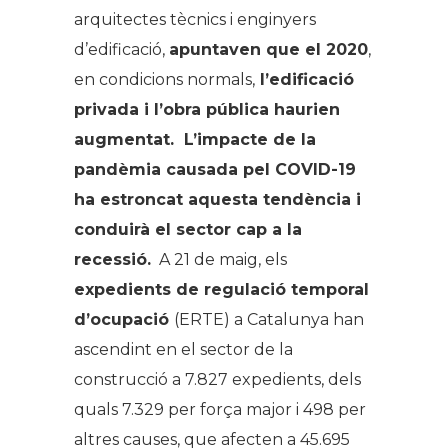
arquitectes tècnics i enginyers
d’edificació,
apuntaven que el 2020
,
en condicions normals,
l’edificació
privada i l’obra pública haurien
augmentat. L’impacte de la
pandèmia causada pel COVID-19
ha estroncat aquesta tendència i
conduirà el sector cap a la
recessió.
A 21 de maig, els
expedients de regulació temporal
d’ocupació
(ERTE) a Catalunya han
ascendint en el sector de la
construcció a 7.827 expedients, dels
quals 7.329 per força major i 498 per
altres causes, que afecten a 45.695