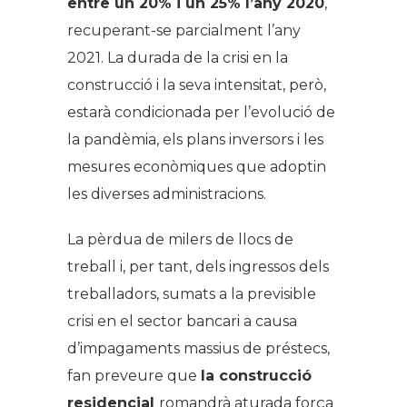
entre un 20% i un 25% l’any 2020
,
recuperant-se parcialment l’any
2021. La durada de la crisi en la
construcció i la seva intensitat, però,
estarà condicionada per l’evolució de
la pandèmia, els plans inversors i les
mesures econòmiques que adoptin
les diverses administracions.
La pèrdua de milers de llocs de
treball i, per tant, dels ingressos dels
treballadors, sumats a la previsible
crisi en el sector bancari a causa
d’impagaments massius de préstecs,
fan preveure que
la construcció
residencial
romandrà aturada força