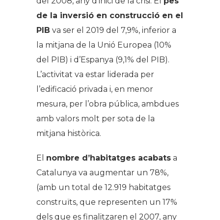
del 2008, any d’inici de la crisi. El
pes
de la inversió en construcció en el
PIB
va ser el 2019 del 7,9%, inferior a
la mitjana de la Unió Europea (10%
del PIB) i d’Espanya (9,1% del PIB).
L’activitat va estar liderada per
l’edificació privada i, en menor
mesura, per l’obra pública, ambdues
amb valors molt per sota de la
mitjana històrica.
El
nombre d’habitatges acabats
a
Catalunya va augmentar un 78%,
(amb un total de 12.919 habitatges
construïts, que representen un 17%
dels que es finalitzaren el 2007, any