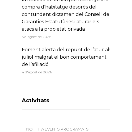
compra d’habitatge després del
contundent dictamen del Consell de
Garanties Estatutàries i aturar els
atacs a la propietat privada
5 d'agost de 2026
Foment alerta del repunt de l’atur al
juliol malgrat el bon comportament
de l’afiliació
4 d'agost de 2026
Activitats
NO HI HA EVENTS PROGRAMATS