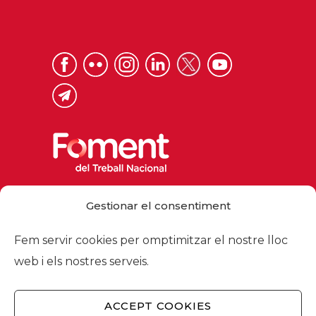
Via Laietana 32, 08003 Barcelona
Gestionar el consentiment
Tel. 93 484 12 00
foment@foment.com
Fem servir cookies per omptimitzar el nostre lloc
web i els nostres serveis.
ACCEPT COOKIES
© 2026 - Foment del Treball Nacional