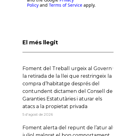
Policy
and
Terms of Service
apply.
El més llegit
Foment del Treball urgeix al Govern
la retirada de la llei que restringeix la
compra d’habitatge després del
contundent dictamen del Consell de
Garanties Estatutàries i aturar els
atacs a la propietat privada
5 d'agost de 2026
Foment alerta del repunt de l’atur al
juliol malgrat el bon comportament