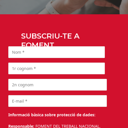
SUBSCRIU-TE A
FOMENT
Informació bàsica sobre protecció de dades:
Responsable:
FOMENT DEL TREBALL NACIONAL.