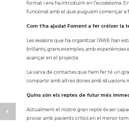
format i ens ha introduint en l’ecosistema
funcional amb el que puguem començar a fe
Com t’ha ajudat Foment a fer créixer la t
Les sessions que ha organitzar l’AWE han es
brillants, grans exemples, amb experiències e
avançar en el projecte.
La xarxa de contactes que hem fer té un gran
compartir amb altres dones amb situacions mo
Quins són els reptes de futur més immedi
Actualment el nostre gran repte és ser capa
provar amb pacients crítics en el menor temp