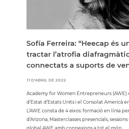
Sofía Ferreira: “Heecap és u
tractar l’atrofia diafragmàt
connectats a suports de ven
11 D'ABRIL DE 2022
Academy for Women Entrepreneurs (AWE) és
d’Estat d’Estats Units i el Consolat Americà
L’AWE consta de 4 eixos: formació en línia pe
d’Arizona, Masterclasses presencials, sessions
global AWE amb connexions a tot el món.