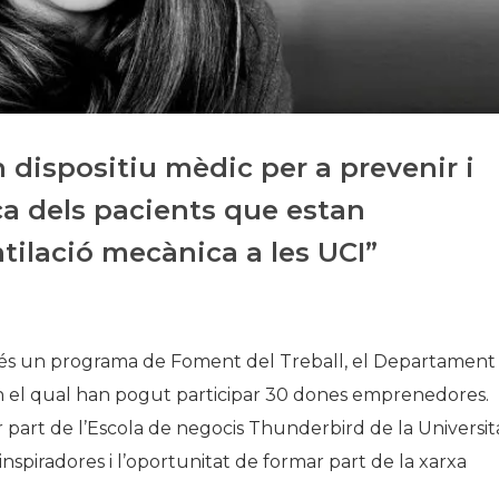
Història
Galeria de Presidents
Biblioteca Arxiu
Seu Social
n dispositiu mèdic per a prevenir i
ica dels pacients que estan
tilació mecànica a les UCI”
 un programa de Foment del Treball, el Departament
 en el qual han pogut participar 30 dones emprenedores.
r part de l’Escola de negocis Thunderbird de la Universit
 inspiradores i l’oportunitat de formar part de la xarxa