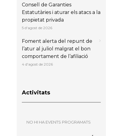
Consell de Garanties
Estatutàries i aturar els atacs a la
propietat privada
5 d'agost de 2026
Foment alerta del repunt de
l’atur al juliol malgrat el bon
comportament de l’afiliació
4 d'agost de 2026
Activitats
NO HI HA EVENTS PROGRAMATS