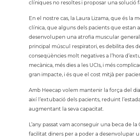
clíniques no resoltes i proposar una solució
En el nostre cas, la Laura Lizama, que és la me
clínica, que alguns dels pacients que estan 
desenvolupen una atrofia muscular generalit
principal múscul respiratori, es debilita des d
conseqüències molt negatives a l’hora d’extu
mecànica, més dies a les UCIs, i més complicac
gran impacte, i és que el cost mitjà per pacie
Amb Heecap volem mantenir la força del diafra
així l’extubació dels pacients, reduint l’estada 
augmentant la seva capacitat.
L’any passat vam aconseguir una beca de la 
facilitat diners per a poder a desenvolupar 