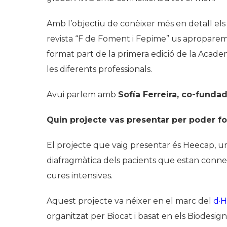
Amb l’objectiu de conèixer més en detall els
revista “F de Foment i Fepime” us aproparem
format part de la primera edició de la Aca
les diferents professionals.
Avui parlem amb
Sofía Ferreira, co-fund
Quin projecte vas presentar per poder 
El projecte que vaig presentar és Heecap, un d
diafragmàtica dels pacients que estan connec
cures intensives.
Aquest projecte va néixer en el marc del
d·H
organitzat per Biocat i basat en els Biodesig