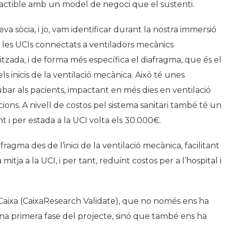
 factible amb un model de negoci que el sustenti.
va sòcia, i jo, vam identificar durant la nostra immersió
a les UCIs connectats a ventiladors mecànics
zada, i de forma més específica el diafragma, que és el
els inicis de la ventilació mecànica. Això té unes
bar als pacients, impactant en més dies en ventilació
ions. A nivell de costos pel sistema sanitari també té un
nt i per estada a la UCI volta els 30.000€.
gma des de l’inici de la ventilació mecànica, facilitant
mitja a la UCI, i per tant, reduint costos per a l’hospital i
Caixa (CaixaResearch Validate), que no només ens ha
una primera fase del projecte, sinó que també ens ha