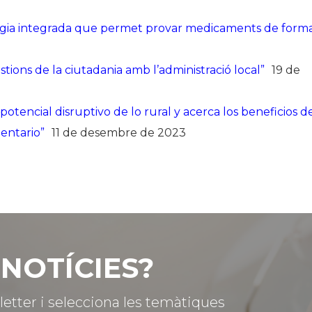
ogia integrada que permet provar medicaments de form
stions de la ciutadania amb l’administració local”
19 de
potencial disruptivo de lo rural y acerca los beneficios d
mentario”
11 de desembre de 2023
NOTÍCIES?
letter i selecciona les temàtiques