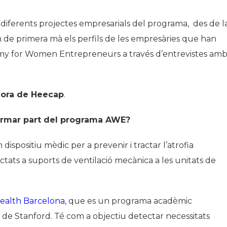
 diferents projectes empresarials del programa, des de l
 de primera mà els perfils de les empresàries que han
demy for Women Entrepreneurs a través d’entrevistes am
adora de Heecap
.
formar part del programa AWE?
ispositiu mèdic per a prevenir i tractar l’atrofia
tats a suports de ventilació mecànica a les unitats de
ealth Barcelona
, que es un programa acadèmic
n de Stanford. Té com a objectiu detectar necessitats