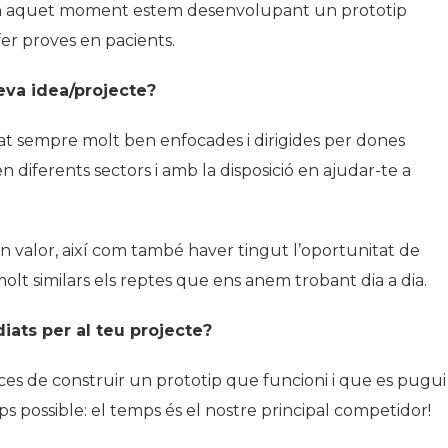
. En aquet moment estem desenvolupant un prototip
r proves en pacients.
eva idea/projecte?
tat sempre molt ben enfocades i dirigides per dones
n diferents sectors i amb la disposició en ajudar-te a
 valor, així com també haver tingut l’oportunitat de
lt similars els reptes que ens anem trobant dia a dia.
ats per al teu projecte?
ces de construir un prototip que funcioni i que es pugui
s possible: el temps és el nostre principal competidor!