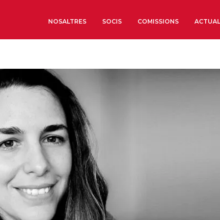
NOSALTRES
SOCIS
COMISSIONS
ACTUAL
Sobre nosaltres
Òrgans de Govern
Òrgans Consultius
Estructura Executiva
Institut d’Estudis Estrat
Societat Barcelonesa d’
Econòmics i Socials
Organitzacions territori
Organitzacions sectoria
Coneix més