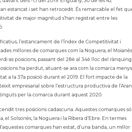
s, davant dels -1,1 del 2019. Enguany, 30 de les 42
an estancat i set han retrocedit. És remarcable el fet qu
tivitat de major magnitud s’han registrat entre les
ó.
ficatius, l’estancament de l’Índex de Competitivitat i
cades millores de comarques com la Noguera, el Moianès
 sis posicions, passant del 28è al 34è lloc del rànquing
osicions ha perdut, situant-se ara com la comarca menys
t a la 37a posició durant el 2019. El fort impacte de la
el teixit empresarial sobre l’estructura productiva de l’Aran
obtinguts per la comarca durant aquest 2020.
cendit tres posicions cadascuna. Aquestes comarques só
oia, el Solsonès, la Noguera i la Ribera d’Ebre. En termes
 d’aquestes comarques han estat, d’una banda, un millor