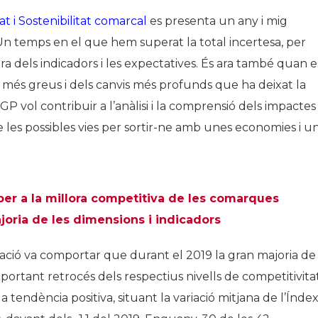
 i Sostenibilitat comarcal
es presenta un any i mig
 Un temps en el que hem superat la total incertesa, per
a dels indicadors i les expectatives. És ara també quan e
 més greus i dels canvis més profunds que ha deixat la
P vol contribuir a l’anàlisi i la comprensió dels impactes
 de les possibles vies per sortir-ne amb unes economies i u
per a la millora competitiva de les comarques
ajoria de les dimensions i indicadors
ció va comportar que durant el 2019 la gran majoria de
tant retrocés dels respectius nivells de competitivitat
a tendència positiva, situant la variació mitjana de l’Índe