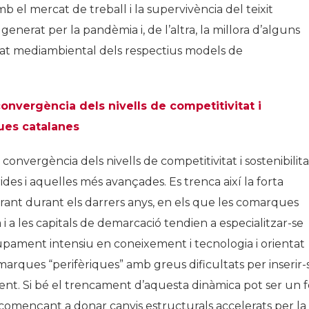
 el mercat de treball i la supervivència del teixit
enerat per la pandèmia i, de l’altra, la millora d’alguns
litat mediambiental dels respectius models de
onvergència dels nivells de competitivitat i
ues catalanes
onvergència dels nivells de competitivitat i sostenibilita
s i aquelles més avançades. Es trenca així la forta
trant durant els darrers anys, en els que les comarques
i a les capitals de demarcació tendien a especialitzar-se
ament intensiu en coneixement i tecnologia i orientat
marques “perifèriques” amb greus dificultats per inserir-
. Si bé el trencament d’aquesta dinàmica pot ser un f
 començant a donar canvis estructurals accelerats per la