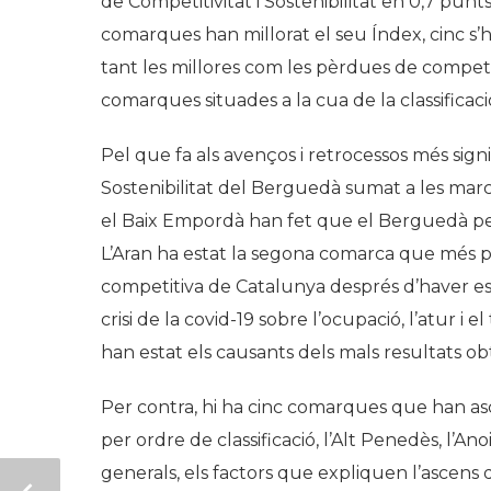
de Competitivitat i Sostenibilitat en 0,7 punt
comarques han millorat el seu Índex, cinc s’h
tant les millores com les pèrdues de competi
comarques situades a la cua de la classificaci
Pel que fa als avenços i retrocessos més signi
Sostenibilitat del Berguedà sumat a les mar
el Baix Empordà han fet que el Berguedà perdi
L’Aran ha estat la segona comarca que més p
competitiva de Catalunya després d’haver esta
crisi de la covid-19 sobre l’ocupació, l’atur i 
han estat els causants dels mals resultats 
Per contra, hi ha cinc comarques que han as
per ordre de classificació, l’Alt Penedès, l’An
generals, els factors que expliquen l’ascens