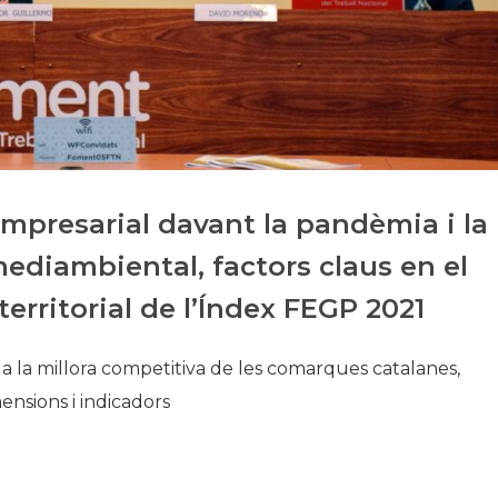
Història
Galeria de Presidents
Biblioteca Arxiu
Seu Social
empresarial davant la pandèmia i la
 mediambiental, factors claus en el
erritorial de l’Índex FEGP 2021
a la millora competitiva de les comarques catalanes,
mensions i indicadors