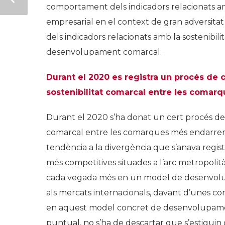
comportament dels indicadors relacionats amb
empresarial en el context de gran adversitat g
dels indicadors relacionats amb la sostenibi
desenvolupament comarcal.
Durant el 2020 es registra un procés de c
sostenibilitat comarcal entre les comarq
Durant el 2020 s’ha donat un cert procés de c
comarcal entre les comarques més endarreride
tendència a la divergència que s’anava regis
més competitives situades a l’arc metropolità 
cada vegada més en un model de desenvolup
als mercats internacionals, davant d’unes co
en aquest model concret de desenvolupament
puntual, no s’ha de descartar que s’estiguin