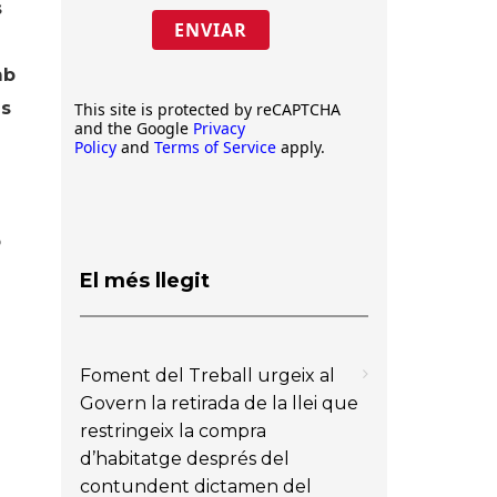
s
ENVIAR
mb
es
This site is protected by reCAPTCHA
and the Google
Privacy
Policy
and
Terms of Service
apply.
b
El més llegit
Foment del Treball urgeix al
Govern la retirada de la llei que
restringeix la compra
d’habitatge després del
contundent dictamen del