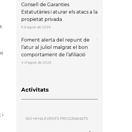
Consell de Garanties
Estatutàries i aturar els atacs a la
propietat privada
s
5 d'agost de 2026
Foment alerta del repunt de
l’atur al juliol malgrat el bon
ns
comportament de l’afiliació
4 d'agost de 2026
Activitats
 i
NO HI HA EVENTS PROGRAMATS
x