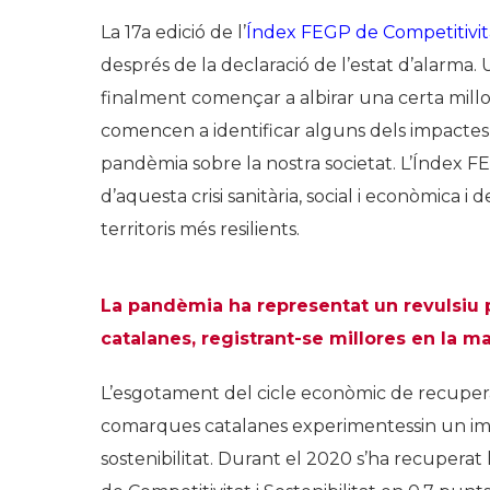
La 17a edició de l’
Índex FEGP de Competitivitat
després de la declaració de l’estat d’alarma.
finalment començar a albirar una certa millor
comencen a identificar alguns dels impactes
pandèmia sobre la nostra societat. L’Índex FEG
d’aquesta crisi sanitària, social i econòmica i
territoris més resilients.
La pandèmia ha representat un revulsiu 
catalanes, registrant-se millores en la m
L’esgotament del cicle econòmic de recupera
comarques catalanes experimentessin un impor
sostenibilitat. Durant el 2020 s’ha recuperat l