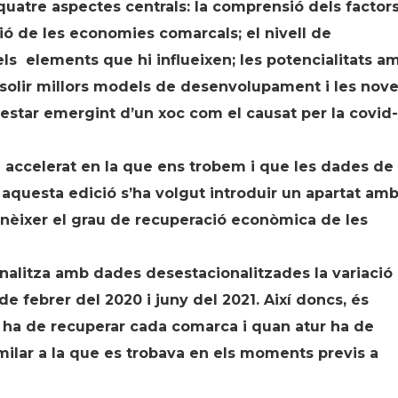
quatre aspectes centrals: la comprensió dels factor
ió de les economies comarcals; el nivell de
ls elements que hi influeixen; les potencialitats a
ssolir millors models de desenvolupament i les nov
star emergint d’un xoc com el causat per la covid-
i accelerat en la que ens trobem i que les dades de
n aquesta edició s’ha volgut introduir un apartat am
nèixer el grau de recuperació econòmica de les
 analitza amb dades desestacionalitzades la variació
de febrer del 2020 i juny del 2021. Així doncs, és
l ha de recuperar cada comarca i quan atur ha de
similar a la que es trobava en els moments previs a