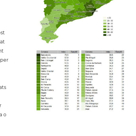
ost
at
nt
 per
ats
r
a o