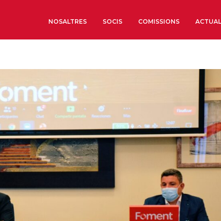
NOSALTRES
SOCIS
COMISSIONS
ACTUAL
Sobre nosaltres
Òrgans de Govern
Òrgans Consultius
Estructura Executiva
Institut d’Estudis Estrat
Societat Barcelonesa d’
Econòmics i Socials
Organitzacions territori
Organitzacions sectoria
Coneix més