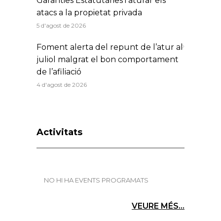
Garanties Estatutàries i aturar els
atacs a la propietat privada
5 d'agost de 2026
Foment alerta del repunt de l’atur al
juliol malgrat el bon comportament
de l’afiliació
4 d'agost de 2026
Activitats
NO HI HA EVENTS PROGRAMATS
VEURE MÉS...