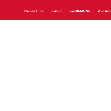
NOSALTRES
SOCIS
COMISSIONS
ACTUAL
Sobre nosaltres
Òrgans de Govern
Òrgans Consultius
Estructura Executiva
Institut d’Estudis Estrat
Societat Barcelonesa d’
Econòmics i Socials
Organitzacions territori
Organitzacions sectoria
Coneix més