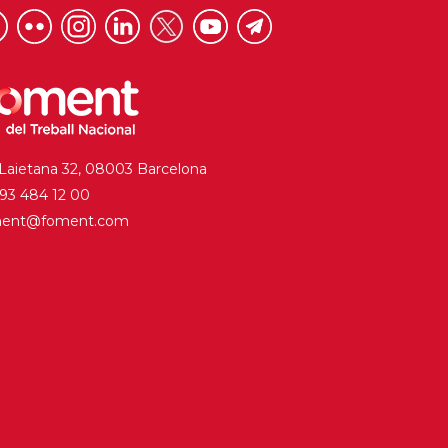
 Laietana 32, 08003 Barcelona
. 93 484 12 00
ment@foment.com