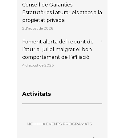
Consell de Garanties
Estatutàries i aturar els atacs a la
propietat privada
5 d'agost de 2026
Foment alerta del repunt de
l’atur al juliol malgrat el bon
comportament de l’afiliació
4 d'agost de 2026
Activitats
NO HI HA EVENTS PROGRAMATS