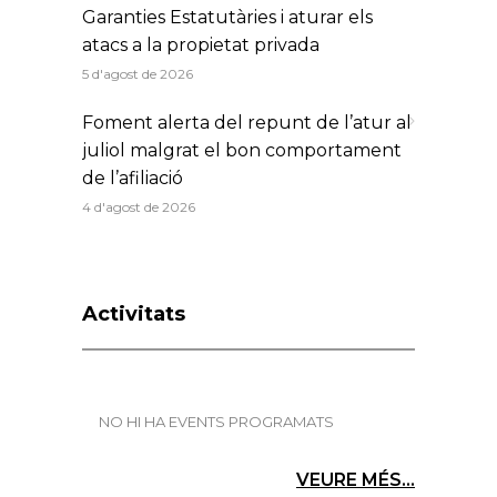
Garanties Estatutàries i aturar els
atacs a la propietat privada
5 d'agost de 2026
Foment alerta del repunt de l’atur al
juliol malgrat el bon comportament
de l’afiliació
4 d'agost de 2026
Activitats
NO HI HA EVENTS PROGRAMATS
VEURE MÉS...