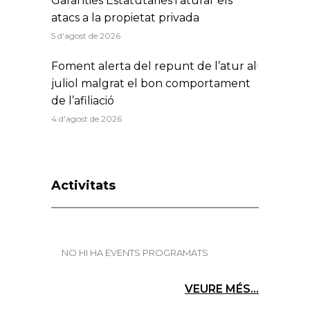
Garanties Estatutàries i aturar els
atacs a la propietat privada
5 d'agost de 2026
Foment alerta del repunt de l’atur al
juliol malgrat el bon comportament
de l’afiliació
4 d'agost de 2026
Activitats
NO HI HA EVENTS PROGRAMATS
VEURE MÉS...