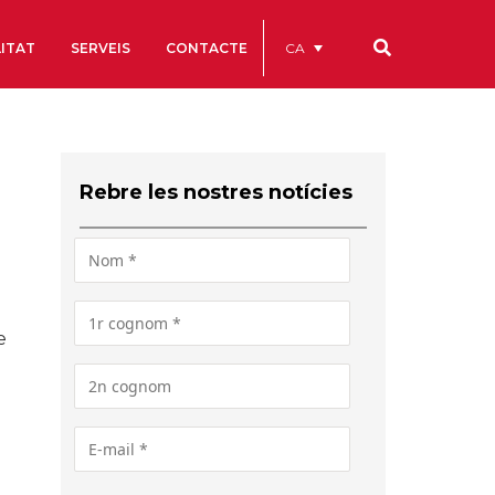
CA
ITAT
SERVEIS
CONTACTE
Els nostres codis
Comptes Anuals
Rebre les nostres notícies
Codi Ètic i de Bon Govern
Estatuts
ègics
Portal de la Transparència
Estudis
e
als
ls