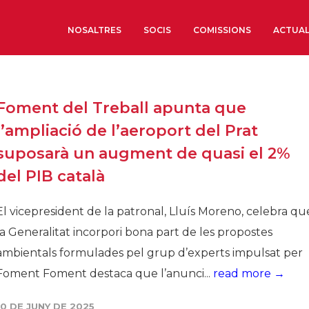
NOSALTRES
SOCIS
COMISSIONS
ACTUAL
Sobre nosaltres
Foment del Treball apunta que
Òrgans de Govern
l’ampliació de l’aeroport del Prat
Òrgans Consultius
suposarà un augment de quasi el 2%
Estructura Executiva
del PIB català
Institut d’Estudis Estrat
Societat Barcelonesa d’
El vicepresident de la patronal, Lluís Moreno, celebra qu
Econòmics i Socials
la Generalitat incorpori bona part de les propostes
Organitzacions territori
ambientals formulades pel grup d’experts impulsat per
Organitzacions sectoria
Foment Foment destaca que l’anunci...
read more →
Coneix més
10 DE JUNY DE 2025