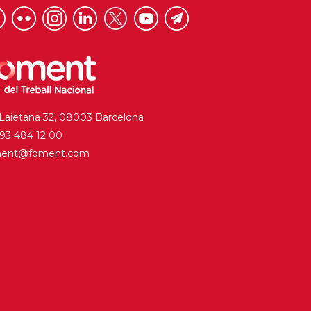
 Laietana 32, 08003 Barcelona
. 93 484 12 00
ment@foment.com