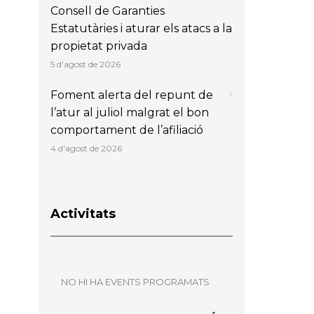
Consell de Garanties
Estatutàries i aturar els atacs a la
propietat privada
5 d'agost de 2026
Foment alerta del repunt de
l’atur al juliol malgrat el bon
comportament de l’afiliació
4 d'agost de 2026
Activitats
NO HI HA EVENTS PROGRAMATS