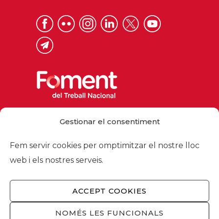
Via Laietana 32, 08003 Barcelona
Gestionar el consentiment
Tel. 93 484 12 00
foment@foment.com
Fem servir cookies per omptimitzar el nostre lloc
web i els nostres serveis.
ACCEPT COOKIES
© 2026 - Foment del Treball Nacional
Nosaltres
/
Associats
/
Comissions
/
NOMÉS LES FUNCIONALS