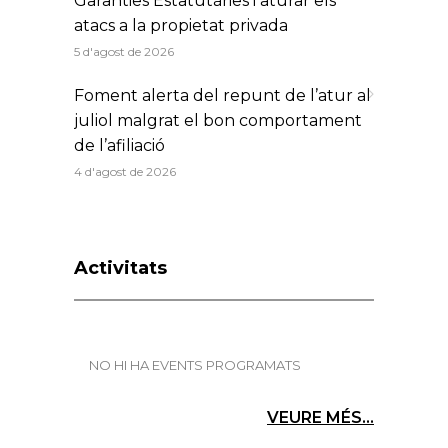
Garanties Estatutàries i aturar els
atacs a la propietat privada
5 d'agost de 2026
Foment alerta del repunt de l’atur al
juliol malgrat el bon comportament
de l’afiliació
4 d'agost de 2026
Activitats
NO HI HA EVENTS PROGRAMATS
VEURE MÉS...