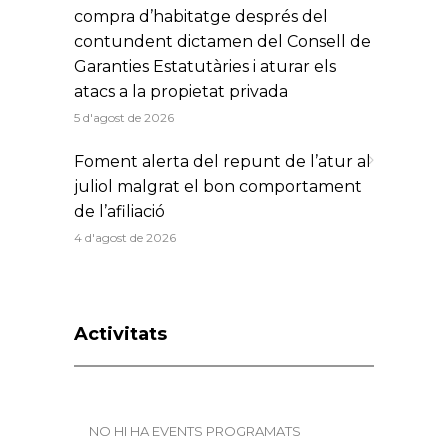
compra d’habitatge després del
contundent dictamen del Consell de
Garanties Estatutàries i aturar els
atacs a la propietat privada
5 d'agost de 2026
Foment alerta del repunt de l’atur al
juliol malgrat el bon comportament
de l’afiliació
4 d'agost de 2026
Activitats
NO HI HA EVENTS PROGRAMATS