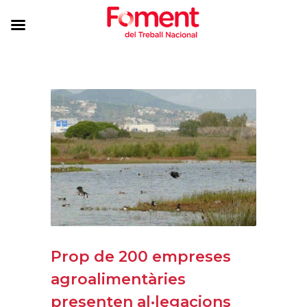
Prop de 200 empreses
agroalimentàries
presenten al·legacions