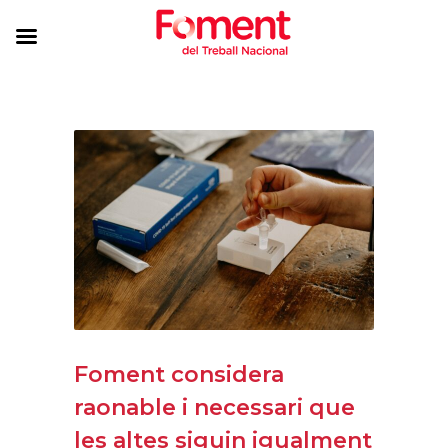
Foment considera
raonable i necessari que
les altes siguin igualment