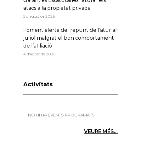
Garanties Estatutàries i aturar els
atacs a la propietat privada
5 d'agost de 2026
Foment alerta del repunt de l’atur al
juliol malgrat el bon comportament
de l’afiliació
4 d'agost de 2026
Activitats
NO HI HA EVENTS PROGRAMATS
VEURE MÉS...