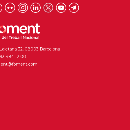
 Laietana 32, 08003 Barcelona
. 93 484 12 00
ment@foment.com