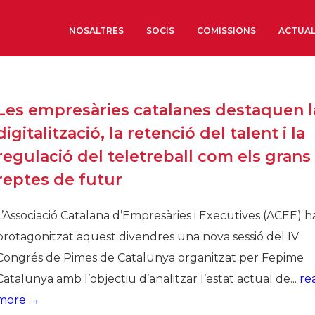
NOSALTRES
SOCIS
COMISSIONS
ACTUAL
Sobre nosaltres
Les empresàries catalanes destaquen l
Òrgans de Govern
digitalització, la retenció del talent i la
Òrgans Consultius
regulació del teletreball com els grans
Estructura Executiva
reptes de futur
Institut d’Estudis Estrat
Societat Barcelonesa d’
L’Associació Catalana d’Empresàries i Executives (ACEE) h
Econòmics i Socials
protagonitzat aquest divendres una nova sessió del IV
Organitzacions territori
Congrés de Pimes de Catalunya organitzat per Fepime
Organitzacions sectoria
Catalunya amb l’objectiu d’analitzar l’estat actual de...
re
Coneix més
more →