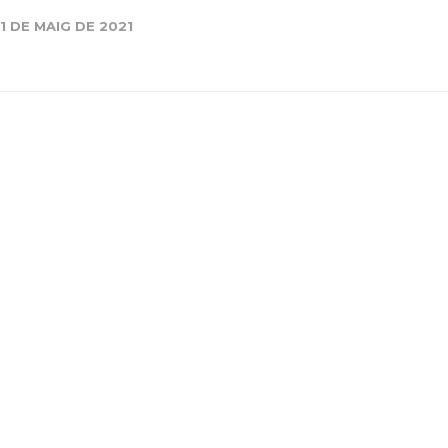
11 DE MAIG DE 2021
Història
Galeria de Presidents
Biblioteca Arxiu
Seu Social