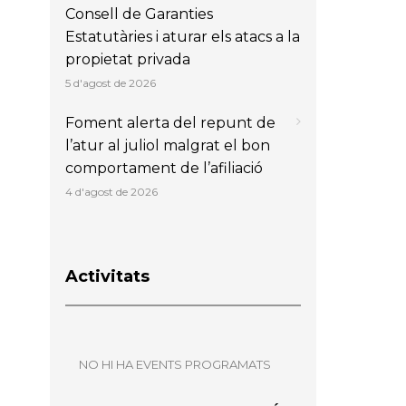
Consell de Garanties
Estatutàries i aturar els atacs a la
propietat privada
5 d'agost de 2026
Foment alerta del repunt de
l’atur al juliol malgrat el bon
comportament de l’afiliació
4 d'agost de 2026
Activitats
NO HI HA EVENTS PROGRAMATS