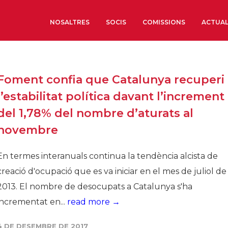
NOSALTRES
SOCIS
COMISSIONS
ACTUAL
Sobre nosaltres
Foment confia que Catalunya recuperi
Òrgans de Govern
l’estabilitat política davant l’increment
Òrgans Consultius
del 1,78% del nombre d’aturats al
Estructura Executiva
novembre
Institut d’Estudis Estrat
Societat Barcelonesa d’
En termes interanuals continua la tendència alcista de
Econòmics i Socials
creació d'ocupació que es va iniciar en el mes de juliol de
Organitzacions territori
2013. El nombre de desocupats a Catalunya s'ha
Organitzacions sectoria
incrementat en...
read more →
Coneix més
4 DE DESEMBRE DE 2017