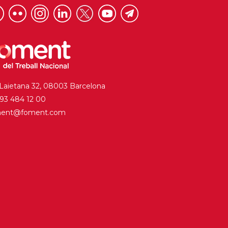
 Laietana 32, 08003 Barcelona
. 93 484 12 00
ment@foment.com