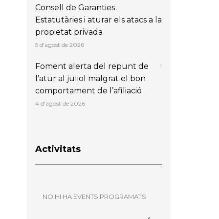
Consell de Garanties
Estatutàries i aturar els atacs a la
propietat privada
5 d'agost de 2026
Foment alerta del repunt de
l’atur al juliol malgrat el bon
comportament de l’afiliació
4 d'agost de 2026
Activitats
NO HI HA EVENTS PROGRAMATS