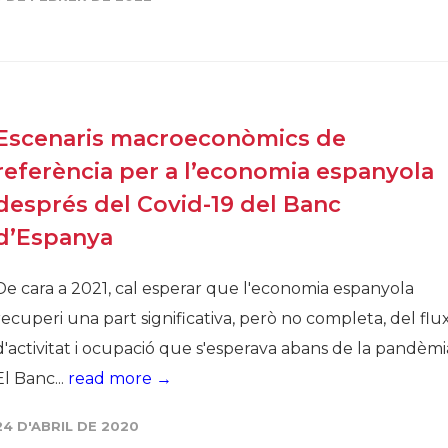
Història
Galeria de Presidents
Biblioteca Arxiu
Seu Social
Escenaris macroeconòmics de
referència per a l’economia espanyola
després del Covid-19 del Banc
d’Espanya
De cara a 2021, cal esperar que l'economia espanyola
recuperi una part significativa, però no completa, del flu
d'activitat i ocupació que s'esperava abans de la pandèmi
El Banc...
read more →
24 D'ABRIL DE 2020