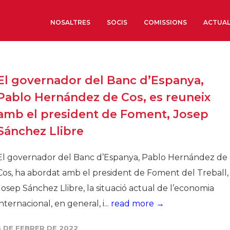
NOSALTRES
SOCIS
COMISSIONS
ACTUAL
Sobre nosaltres
El governador del Banc d’Espanya,
Òrgans de Govern
Pablo Hernández de Cos, es reuneix
Òrgans Consultius
amb el president de Foment, Josep
Estructura Executiva
Sánchez Llibre
Institut d’Estudis Estrat
Societat Barcelonesa d’
El governador del Banc d’Espanya, Pablo Hernández de
Econòmics i Socials
Cos, ha abordat amb el president de Foment del Treball,
Organitzacions territori
Josep Sánchez Llibre, la situació actual de l’economia
Organitzacions sectoria
internacional, en general, i...
read more →
Coneix més
5 DE FEBRER DE 2022