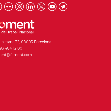
 Laietana 32, 08003 Barcelona
. 93 484 12 00
ment@foment.com