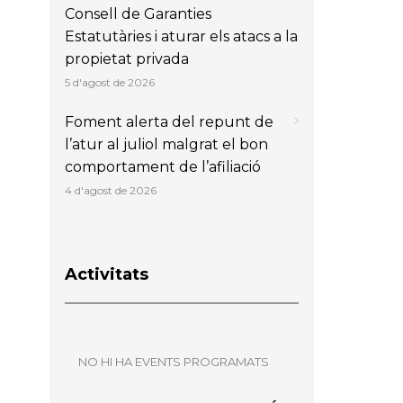
Consell de Garanties
Estatutàries i aturar els atacs a la
propietat privada
5 d'agost de 2026
Foment alerta del repunt de
l’atur al juliol malgrat el bon
comportament de l’afiliació
4 d'agost de 2026
Activitats
NO HI HA EVENTS PROGRAMATS