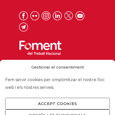
Via Laietana 32, 08003 Barcelona
Gestionar el consentiment
Tel. 93 484 12 00
foment@foment.com
Fem servir cookies per omptimitzar el nostre lloc
web i els nostres serveis.
ACCEPT COOKIES
© 2026 - Foment del Treball Nacional
Nosaltres
/
Associats
/
Comissions
/