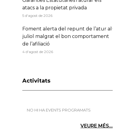
Garanties Estatutàries i aturar els
atacs a la propietat privada
5 d'agost de 2026
Foment alerta del repunt de l’atur al
juliol malgrat el bon comportament
de l’afiliació
4 d'agost de 2026
Activitats
NO HI HA EVENTS PROGRAMATS
VEURE MÉS...