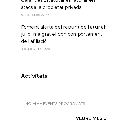
Garanties Estatutàries i aturar els
atacs a la propietat privada
5 d'agost de 2026
Foment alerta del repunt de l’atur al
juliol malgrat el bon comportament
de l’afiliació
4 d'agost de 2026
Activitats
NO HI HA EVENTS PROGRAMATS
VEURE MÉS...