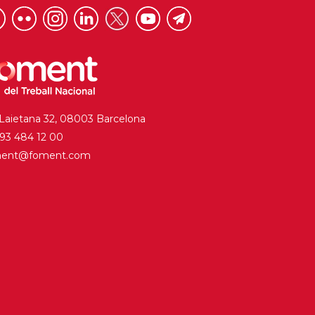
 Laietana 32, 08003 Barcelona
. 93 484 12 00
ment@foment.com