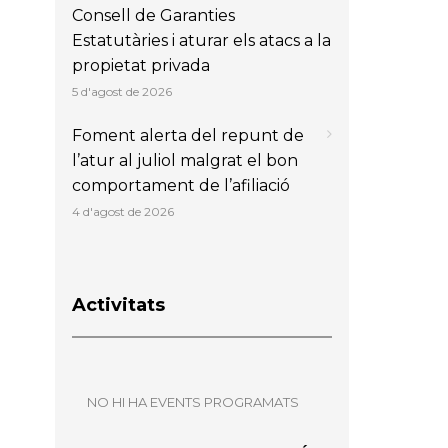
Consell de Garanties
Estatutàries i aturar els atacs a la
propietat privada
5 d'agost de 2026
Foment alerta del repunt de
l’atur al juliol malgrat el bon
comportament de l’afiliació
4 d'agost de 2026
Activitats
NO HI HA EVENTS PROGRAMATS