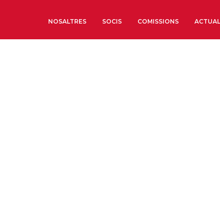
NOSALTRES
SOCIS
COMISSIONS
ACTUAL
Sobre nosaltres
Òrgans de Govern
Òrgans Consultius
Estructura Executiva
Institut d’Estudis Estrat
Societat Barcelonesa d’
Econòmics i Socials
Organitzacions territori
Organitzacions sectoria
Coneix més