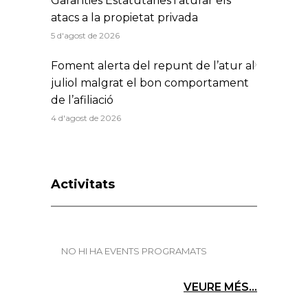
Garanties Estatutàries i aturar els
atacs a la propietat privada
5 d'agost de 2026
Foment alerta del repunt de l’atur al
juliol malgrat el bon comportament
de l’afiliació
4 d'agost de 2026
Activitats
NO HI HA EVENTS PROGRAMATS
VEURE MÉS...