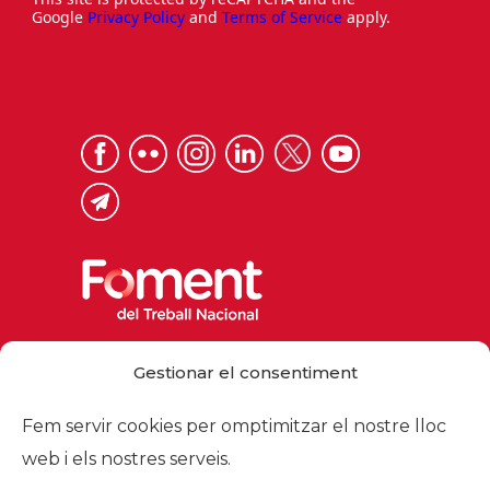
Google
Privacy Policy
and
Terms of Service
apply.
Via Laietana 32, 08003 Barcelona
Gestionar el consentiment
Tel. 93 484 12 00
foment@foment.com
Fem servir cookies per omptimitzar el nostre lloc
web i els nostres serveis.