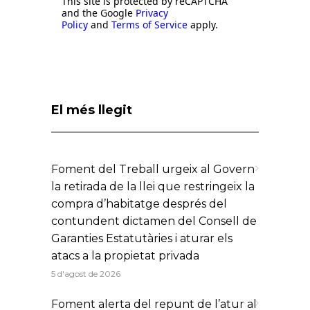
This site is protected by reCAPTCHA
and the Google
Privacy
Policy
and
Terms of Service
apply.
El més llegit
Foment del Treball urgeix al Govern
la retirada de la llei que restringeix la
compra d’habitatge després del
contundent dictamen del Consell de
Garanties Estatutàries i aturar els
atacs a la propietat privada
5 d'agost de 2026
Foment alerta del repunt de l’atur al