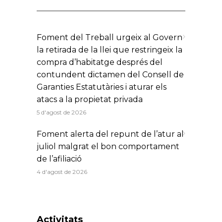
Foment del Treball urgeix al Govern
la retirada de la llei que restringeix la
compra d’habitatge després del
contundent dictamen del Consell de
Garanties Estatutàries i aturar els
atacs a la propietat privada
5 d'agost de 2026
Foment alerta del repunt de l’atur al
juliol malgrat el bon comportament
de l’afiliació
4 d'agost de 2026
Activitats