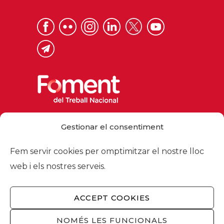
Via Laietana 32, 08003 Barcelona
Gestionar el consentiment
Tel. 93 484 12 00
foment@foment.com
Fem servir cookies per omptimitzar el nostre lloc
web i els nostres serveis.
ACCEPT COOKIES
© 2026 - Foment del Treball Nacional
Nosaltres
/
Associats
/
Comissions
/
NOMÉS LES FUNCIONALS