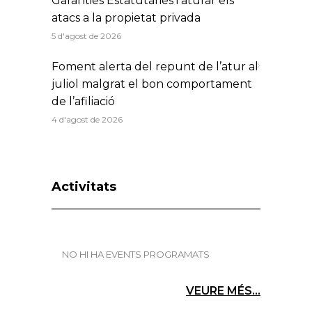
Garanties Estatutàries i aturar els
atacs a la propietat privada
5 d'agost de 2026
Foment alerta del repunt de l’atur al
juliol malgrat el bon comportament
de l’afiliació
4 d'agost de 2026
Activitats
NO HI HA EVENTS PROGRAMATS
VEURE MÉS...