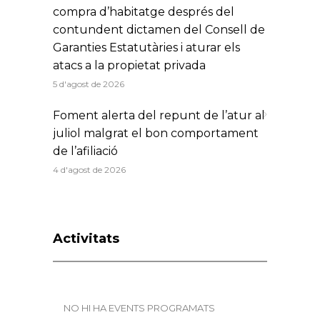
compra d’habitatge després del
contundent dictamen del Consell de
Garanties Estatutàries i aturar els
atacs a la propietat privada
5 d'agost de 2026
Foment alerta del repunt de l’atur al
juliol malgrat el bon comportament
de l’afiliació
4 d'agost de 2026
Activitats
NO HI HA EVENTS PROGRAMATS