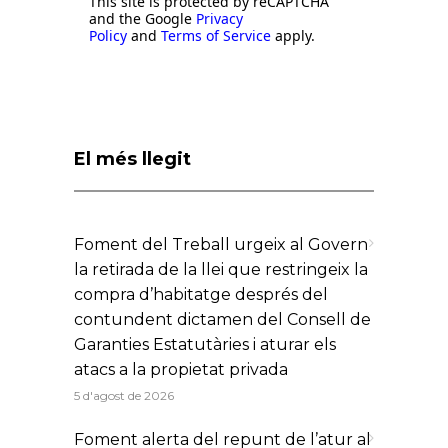
This site is protected by reCAPTCHA
and the Google
Privacy
Policy
and
Terms of Service
apply.
El més llegit
Foment del Treball urgeix al Govern
la retirada de la llei que restringeix la
compra d’habitatge després del
contundent dictamen del Consell de
Garanties Estatutàries i aturar els
atacs a la propietat privada
5 d'agost de 2026
Foment alerta del repunt de l’atur al