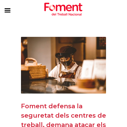
Foment defensa la
seguretat dels centres de
treball, demana atacar els