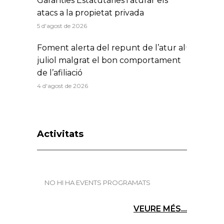
Garanties Estatutàries i aturar els
atacs a la propietat privada
5 d'agost de 2026
Foment alerta del repunt de l’atur al
juliol malgrat el bon comportament
de l’afiliació
4 d'agost de 2026
Activitats
NO HI HA EVENTS PROGRAMATS
VEURE MÉS...