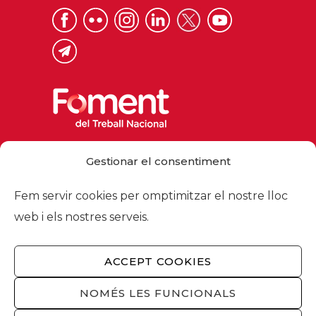
Via Laietana 32, 08003 Barcelona
Gestionar el consentiment
Tel. 93 484 12 00
foment@foment.com
Fem servir cookies per omptimitzar el nostre lloc
web i els nostres serveis.
ACCEPT COOKIES
© 2026 - Foment del Treball Nacional
Nosaltres
/
Associats
/
Comissions
/
NOMÉS LES FUNCIONALS
Actualitat
/
Serveis
/
Avís legal
/
Política de