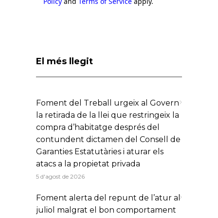
Policy
and
Terms of Service
apply.
El més llegit
Foment del Treball urgeix al Govern
la retirada de la llei que restringeix la
compra d’habitatge després del
contundent dictamen del Consell de
Garanties Estatutàries i aturar els
atacs a la propietat privada
5 d'agost de 2026
Foment alerta del repunt de l’atur al
juliol malgrat el bon comportament