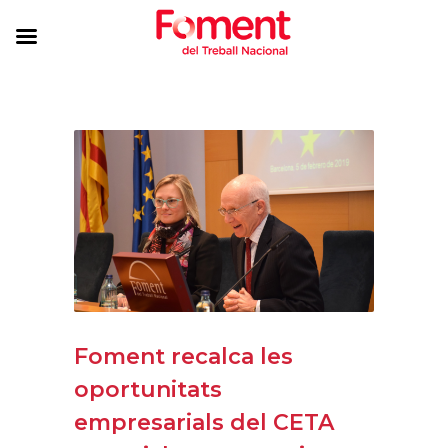
Foment recalca les
oportunitats
empresarials del CETA