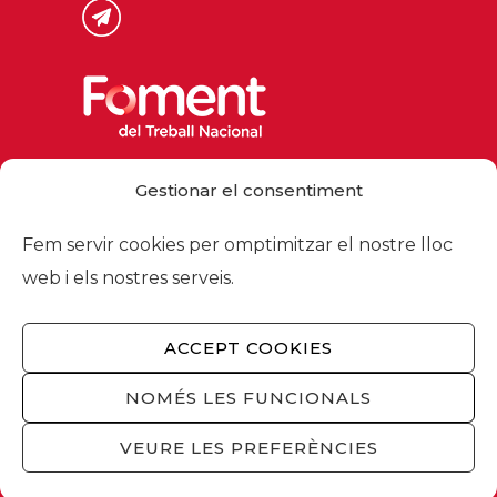
Via Laietana 32, 08003 Barcelona
Gestionar el consentiment
Tel. 93 484 12 00
foment@foment.com
Fem servir cookies per omptimitzar el nostre lloc
web i els nostres serveis.
ACCEPT COOKIES
© 2026 - Foment del Treball Nacional
Nosaltres
/
Associats
/
Comissions
/
NOMÉS LES FUNCIONALS
Actualitat
/
Serveis
/
Avís legal
/
Política de
privacitat
/
Política cookies
/
Privacitat
VEURE LES PREFERÈNCIES
xarxes socials