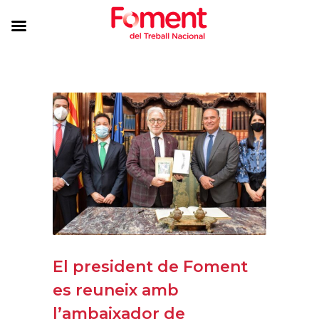
El president de Foment
es reuneix amb
l’ambaixador de