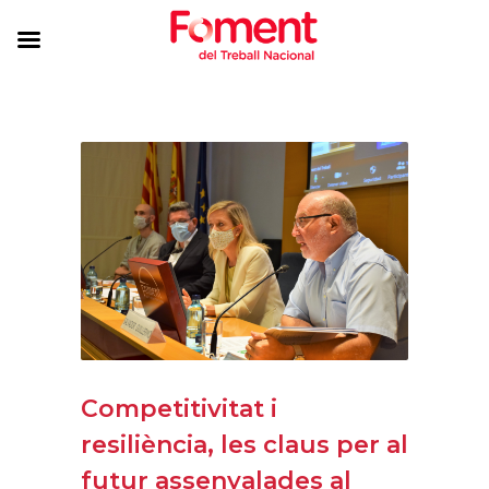
Competitivitat i
resiliència, les claus per al
futur assenyalades al