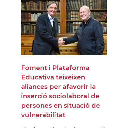
Foment i Plataforma
Educativa teixeixen
aliances per afavorir la
inserció sociolaboral de
persones en situació de
vulnerabilitat