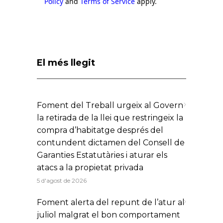
Policy
and
Terms of Service
apply.
El més llegit
Foment del Treball urgeix al Govern
la retirada de la llei que restringeix la
compra d’habitatge després del
contundent dictamen del Consell de
Garanties Estatutàries i aturar els
atacs a la propietat privada
5 d'agost de 2026
Foment alerta del repunt de l’atur al
juliol malgrat el bon comportament