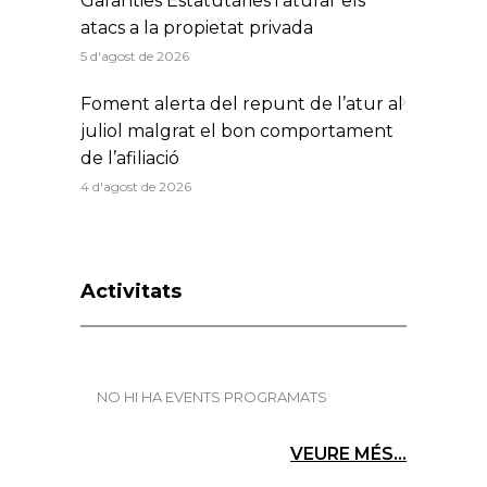
Garanties Estatutàries i aturar els
atacs a la propietat privada
5 d'agost de 2026
Foment alerta del repunt de l’atur al
juliol malgrat el bon comportament
de l’afiliació
4 d'agost de 2026
Activitats
NO HI HA EVENTS PROGRAMATS
VEURE MÉS...