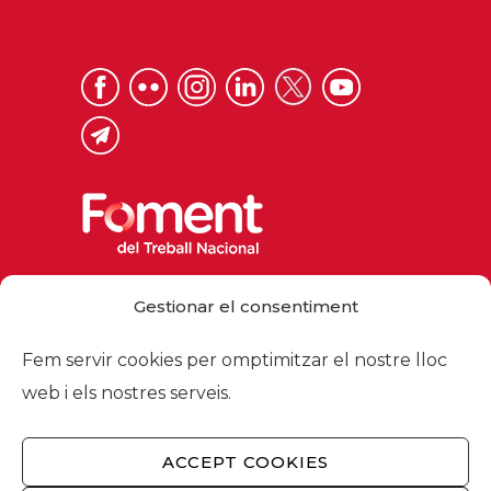
Via Laietana 32, 08003 Barcelona
Gestionar el consentiment
Tel. 93 484 12 00
foment@foment.com
Fem servir cookies per omptimitzar el nostre lloc
web i els nostres serveis.
ACCEPT COOKIES
© 2026 - Foment del Treball Nacional