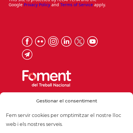
Google
Privacy Policy
and
Terms of Service
apply.
Via Laietana 32, 08003 Barcelona
Gestionar el consentiment
Tel. 93 484 12 00
foment@foment.com
Fem servir cookies per omptimitzar el nostre lloc
web i els nostres serveis.