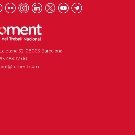
 Laietana 32, 08003 Barcelona
. 93 484 12 00
ment@foment.com