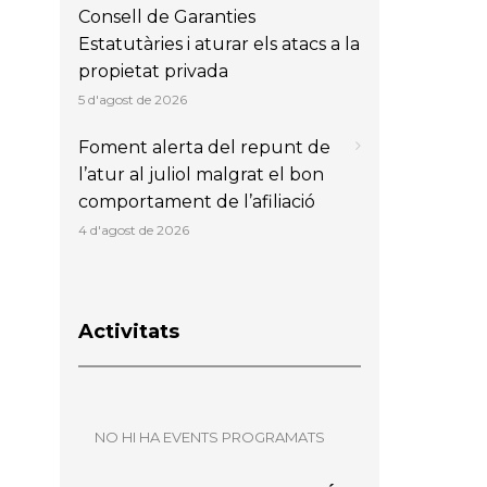
Consell de Garanties
Estatutàries i aturar els atacs a la
propietat privada
5 d'agost de 2026
Foment alerta del repunt de
l’atur al juliol malgrat el bon
comportament de l’afiliació
4 d'agost de 2026
Activitats
NO HI HA EVENTS PROGRAMATS