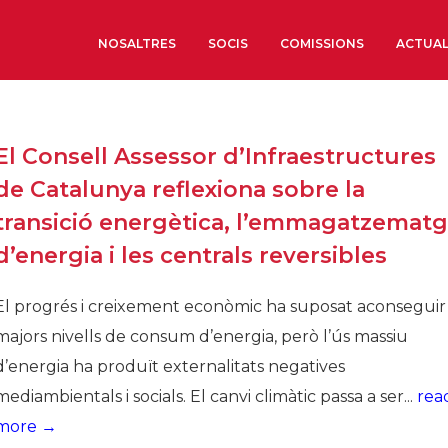
NOSALTRES
SOCIS
COMISSIONS
ACTUAL
Sobre nosaltres
El Consell Assessor d’Infraestructures
Òrgans de Govern
de Catalunya reflexiona sobre la
Òrgans Consultius
transició energètica, l’emmagatzemat
Estructura Executiva
d’energia i les centrals reversibles
Institut d’Estudis Estrat
Societat Barcelonesa d’
El progrés i creixement econòmic ha suposat aconseguir
Econòmics i Socials
majors nivells de consum d’energia, però l’ús massiu
Organitzacions territori
d’energia ha produït externalitats negatives
Organitzacions sectoria
mediambientals i socials. El canvi climàtic passa a ser...
rea
Coneix més
more →