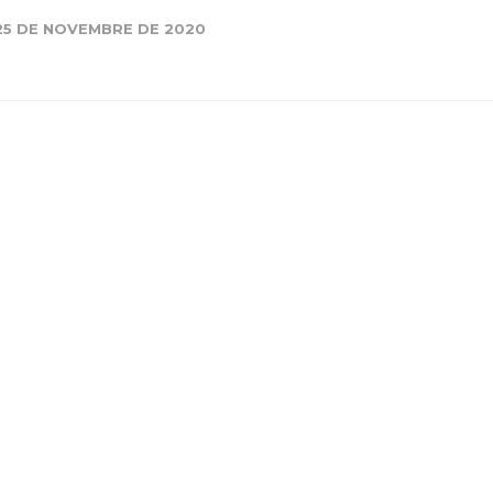
25 DE NOVEMBRE DE 2020
Història
Galeria de Presidents
Biblioteca Arxiu
Seu Social