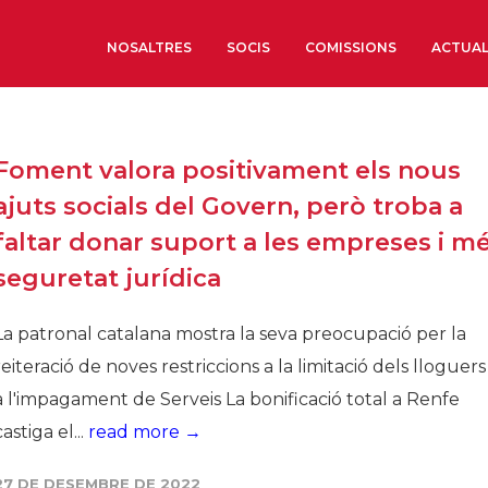
NOSALTRES
SOCIS
COMISSIONS
ACTUAL
Sobre nosaltres
Foment valora positivament els nous
Òrgans de Govern
ajuts socials del Govern, però troba a
Òrgans Consultius
faltar donar suport a les empreses i m
Estructura Executiva
seguretat jurídica
Institut d’Estudis Estrat
Societat Barcelonesa d’
La patronal catalana mostra la seva preocupació per la
Econòmics i Socials
reiteració de noves restriccions a la limitació dels lloguers
Organitzacions territori
a l'impagament de Serveis La bonificació total a Renfe
Organitzacions sectoria
castiga el...
read more →
Coneix més
27 DE DESEMBRE DE 2022