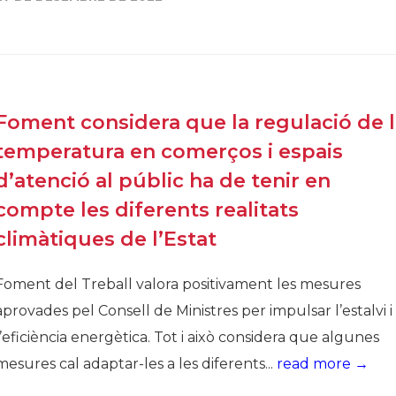
Història
Galeria de Presidents
Biblioteca Arxiu
Seu Social
Foment considera que la regulació de 
temperatura en comerços i espais
d’atenció al públic ha de tenir en
compte les diferents realitats
climàtiques de l’Estat
Foment del Treball valora positivament les mesures
aprovades pel Consell de Ministres per impulsar l’estalvi i
l’eficiència energètica. Tot i això considera que algunes
mesures cal adaptar-les a les diferents...
read more →