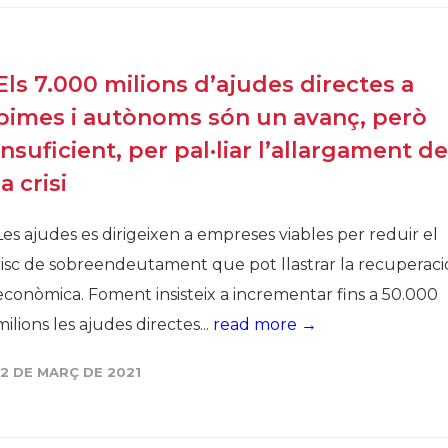
Els 7.000 milions d’ajudes directes a
pimes i autònoms són un avanç, però
insuficient, per pal·liar l’allargament de
la crisi
Les ajudes es dirigeixen a empreses viables per reduir el
risc de sobreendeutament que pot llastrar la recuperaci
econòmica. Foment insisteix a incrementar fins a 50.000
milions les ajudes directes...
read more →
12 DE MARÇ DE 2021