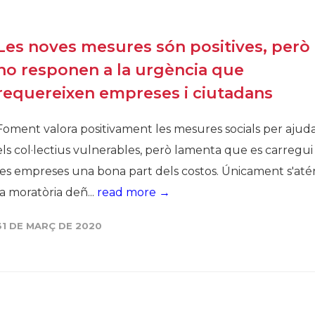
Les noves mesures són positives, però
no responen a la urgència que
requereixen empreses i ciutadans
Foment valora positivament les mesures socials per ajud
els col·lectius vulnerables, però lamenta que es carregui
les empreses una bona part dels costos. Únicament s'até
la moratòria deñ...
read more →
31 DE MARÇ DE 2020