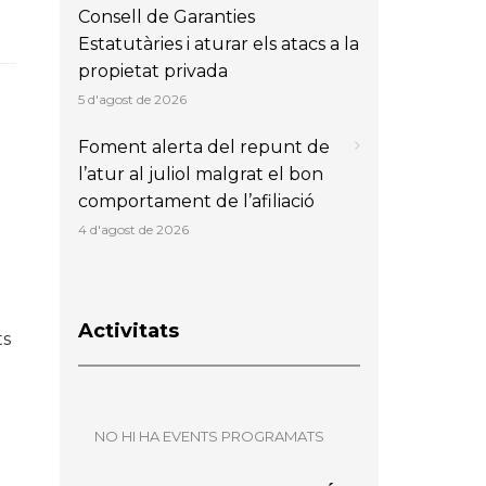
Consell de Garanties
Estatutàries i aturar els atacs a la
propietat privada
5 d'agost de 2026
Foment alerta del repunt de
l’atur al juliol malgrat el bon
comportament de l’afiliació
4 d'agost de 2026
Activitats
ts
NO HI HA EVENTS PROGRAMATS