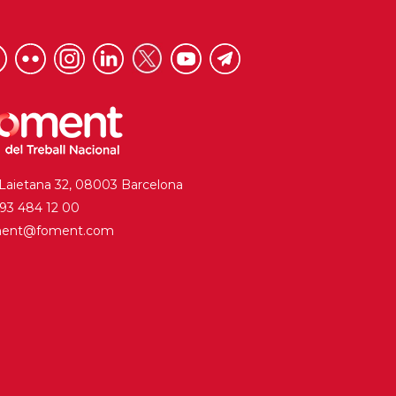
 Laietana 32, 08003 Barcelona
. 93 484 12 00
ment@foment.com