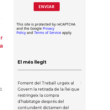
ENVIAR
This site is protected by reCAPTCHA
and the Google
Privacy
Policy
and
Terms of Service
apply.
er
va
El més llegit
Foment del Treball urgeix al
Govern la retirada de la llei que
ó.
restringeix la compra
d’habitatge després del
contundent dictamen del