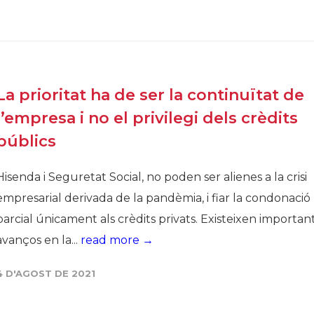
La prioritat ha de ser la continuïtat de
l’empresa i no el privilegi dels crèdits
públics
Hisenda i Seguretat Social, no poden ser alienes a la crisi
empresarial derivada de la pandèmia, i fiar la condonació
parcial únicament als crèdits privats. Existeixen importan
avanços en la...
read more →
4 D'AGOST DE 2021