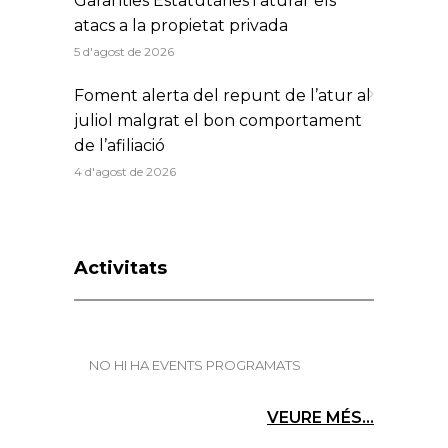
Garanties Estatutàries i aturar els
atacs a la propietat privada
5 d'agost de 2026
Foment alerta del repunt de l’atur al
juliol malgrat el bon comportament
de l’afiliació
4 d'agost de 2026
Activitats
NO HI HA EVENTS PROGRAMATS
VEURE MÉS...