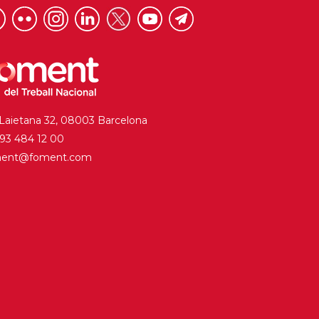
 Laietana 32, 08003 Barcelona
. 93 484 12 00
ment@foment.com