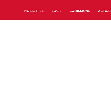
NOSALTRES
SOCIS
COMISSIONS
ACTUAL
Sobre nosaltres
Òrgans de Govern
Òrgans Consultius
Estructura Executiva
Institut d’Estudis Estrat
Societat Barcelonesa d’
Econòmics i Socials
Organitzacions territori
Organitzacions sectoria
Coneix més