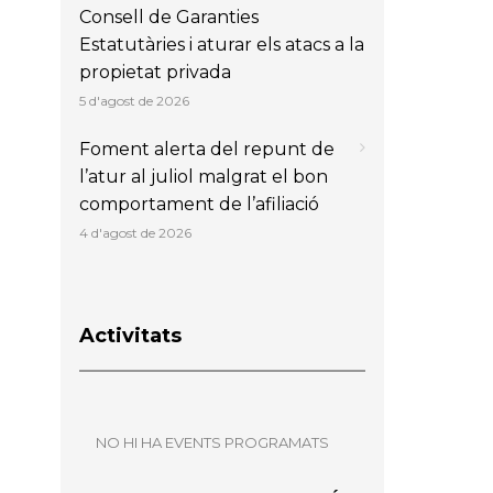
Consell de Garanties
Estatutàries i aturar els atacs a la
propietat privada
5 d'agost de 2026
Foment alerta del repunt de
l’atur al juliol malgrat el bon
comportament de l’afiliació
4 d'agost de 2026
Activitats
NO HI HA EVENTS PROGRAMATS